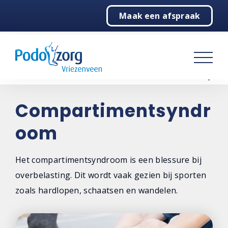
Maak een afspraak
Home
Podotherapie
Pedicure
Over ons
Compartimentsyndr
oom
Contact
Het compartimentsyndroom is een blessure bij
overbelasting. Dit wordt vaak gezien bij sporten
zoals hardlopen, schaatsen en wandelen.