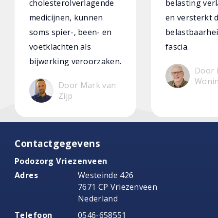
cholesterolverlagende
belasting verl
medicijnen, kunnen
en versterkt 
soms spier-, been- en
belastbaarhei
voetklachten als
fascia.
bijwerking veroorzaken.
Door 
Woni
Door Mark van
Zijp
Contactgegevens
Podozorg Vriezenveen
Adres
Westeinde 426
7671 CP Vriezenveen
Nederland
Telefoon
0546-658551