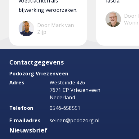
voetklachten als
fascia.
bijwerking veroorzaken.
Door 
Woni
Door Mark van
Zijp
Contactgegevens
Podozorg Vriezenveen
Adres
Westeinde 426
7671 CP Vriezenveen
Nederland
Telefoon
0546-658551
E-mailadres
seinen@podozorg.nl
Nieuwsbrief