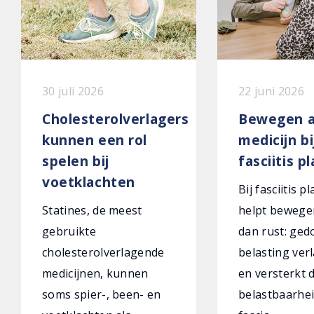
30 juli 2026
22 juni 2026
Cholesterolverlagers
Bewegen a
kunnen een rol
medicijn bi
spelen bij
fasciitis p
voetklachten
Bij fasciitis p
Statines, de meest
helpt bewege
gebruikte
dan rust: ged
cholesterolverlagende
belasting verl
medicijnen, kunnen
en versterkt 
soms spier-, been- en
belastbaarhei