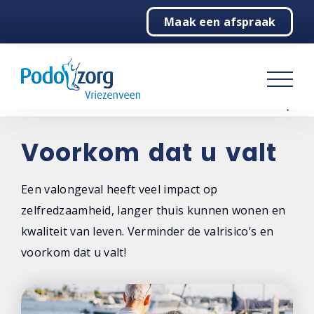
Maak een afspraak
Home
Podotherapie
Pedicure
Over ons
Voorkom dat u valt
Contact
Een valongeval heeft veel impact op
zelfredzaamheid, langer thuis kunnen wonen en
kwaliteit van leven. Verminder de valrisico’s en
voorkom dat u valt!