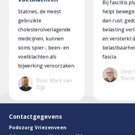
Bij fasciitis p
Statines, de meest
helpt bewege
gebruikte
dan rust: ged
cholesterolverlagende
belasting verl
medicijnen, kunnen
en versterkt 
soms spier-, been- en
belastbaarhei
voetklachten als
fascia.
bijwerking veroorzaken.
Door 
Woni
Door Mark van
Zijp
Contactgegevens
Podozorg Vriezenveen