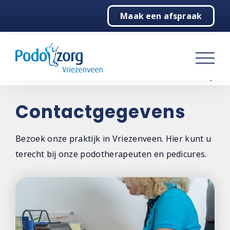
Maak een afspraak
Home
Podotherapie
Pedicure
Over ons
Contactgegevens
Contact
Bezoek onze praktijk in Vriezenveen. Hier kunt u
terecht bij onze podotherapeuten en pedicures.
Contactgegevens
Locaties
Maak een afspraak
Steunzolen bestellen