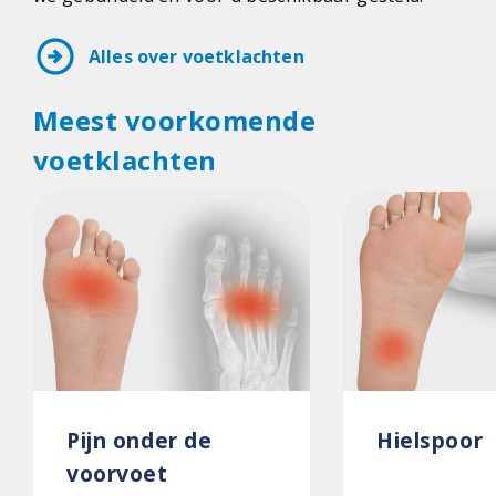
arrow_circle_right
Alles over voetklachten
Meest voorkomende
voetklachten
Pijn onder de
Hielspoor
voorvoet