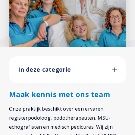
Lisa Kok Kamphuis
Gemma Nijzink
Marjolijn Veurink
Petra Mooiweer
Lisan Seinen
In deze categorie
Alette Everts
Helma Zomer
Maak kennis met ons team
Marike Roessink
Onze praktijk beschikt over een ervaren
Eline van de Riet
registerpodoloog, podotherapeuten, MSU-
echografisten en medisch pedicures. Wij zijn
Daniëlle Beltman