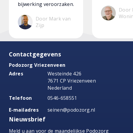
bijwerking veroorzaken.
Door 
Woni
Door Mark van
Zijp
Contactgegevens
Podozorg Vriezenveen
Adres
Westeinde 426
7671 CP Vriezenveen
Nederland
Telefoon
0546-658551
E-mailadres
seinen@podozorg.nl
Nieuwsbrief
Meld u aan voor de maandelijkse Podozorg