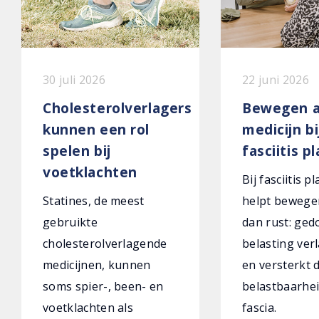
30 juli 2026
22 juni 2026
Cholesterolverlagers
Bewegen a
kunnen een rol
medicijn bi
spelen bij
fasciitis p
voetklachten
Bij fasciitis p
Statines, de meest
helpt bewege
gebruikte
dan rust: ged
cholesterolverlagende
belasting verl
medicijnen, kunnen
en versterkt 
soms spier-, been- en
belastbaarhei
voetklachten als
fascia.