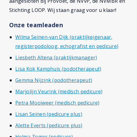
aangesloten bij ProVoet, de NVvP, de NVMBR en
Bert Seinen
Stichting LOOP. Wij staan graag voor u klaar!
Podozorg Nederland
Onze teamleaden
Contact
Wilma Seinen-van Dijk (praktijkeigenaar,
registerpodoloog, echografist en pedicure)
Liesbeth Altena (praktijkmanager)
Lisa Kok Kamphuis (podotherapeut)
Gemma Nijzink (podotherapeut)
Marjolijn Veurink (medisch pedicure)
Petra Mooiweer (medisch pedicure)
Lisan Seinen (pedicure plus)
Alette Everts (pedicure plus)
Helma Zomer (pedicure)