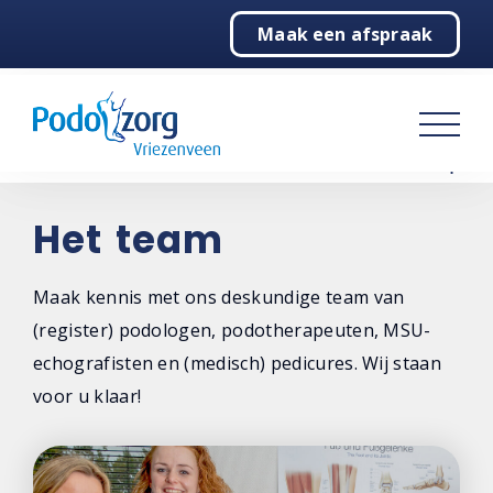
Maak een afspraak
Home
Podotherapie
Pedicure
Over ons
Het team
De praktijk
Maak kennis met ons deskundige team van
(register) podologen, podotherapeuten, MSU-
Het team
echografisten en (medisch) pedicures. Wij staan
Overzicht
voor u klaar!
Wilma Seinen
Liesbeth Altena