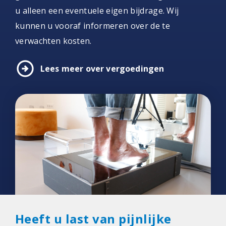
u alleen een eventuele eigen bijdrage. Wij
kunnen u vooraf informeren over de te
verwachten kosten.
arrow_circle_right
Lees meer over vergoedingen
Heeft u last van pijnlijke