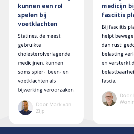
kunnen een rol
medicijn bi
spelen bij
fasciitis p
voetklachten
Bij fasciitis p
Statines, de meest
helpt bewege
gebruikte
dan rust: ged
cholesterolverlagende
belasting verl
medicijnen, kunnen
en versterkt 
soms spier-, been- en
belastbaarhei
voetklachten als
fascia.
bijwerking veroorzaken.
Door 
Woni
Door Mark van
Zijp