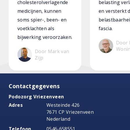
cholesterolverlagende
belasting verl
medicijnen, kunnen
en versterkt 
soms spier-, been- en
belastbaarhei
voetklachten als
fascia.
bijwerking veroorzaken.
Door 
Woni
Door Mark van
Zijp
Contactgegevens
Podozorg Vriezenveen
Adres
Westeinde 426
7671 CP Vriezenveen
Nederland
Telefoon
0546-658551