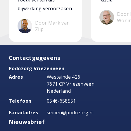
bijwerking veroorzaken.
Door 
Woni
Door Mark van
Zijp
Contactgegevens
Podozorg Vriezenveen
Adres
Westeinde 426
7671 CP Vriezenveen
Nederland
Telefoon
0546-658551
E-mailadres
seinen@podozorg.nl
Nieuwsbrief