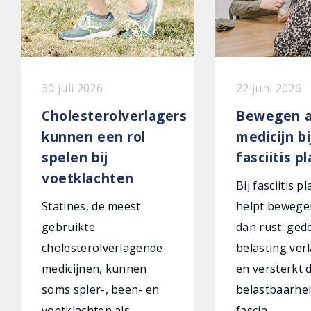
30 juli 2026
22 juni 2026
Cholesterolverlagers
Bewegen a
kunnen een rol
medicijn bi
spelen bij
fasciitis p
voetklachten
Bij fasciitis p
Statines, de meest
helpt bewege
gebruikte
dan rust: ged
cholesterolverlagende
belasting verl
medicijnen, kunnen
en versterkt 
soms spier-, been- en
belastbaarhei
voetklachten als
fascia.