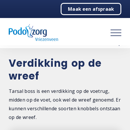
Maak een afspraak
Home
Podotherapie
Pedicure
Over ons
Verdikking op de
wreef
Contact
Tarsal boss is een verdikking op de voetrug,
midden op de voet, ook wel de wreef genoemd. Er
kunnen verschillende soorten knobbels ontstaan
op de wreef.